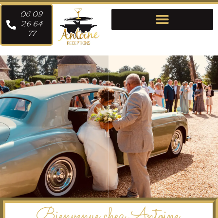
06 09
26 64
77
Bienvenue chez Antoine